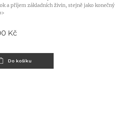
tok a příjem základních živin, stejně jako konečný
p>
00
Kč
Do košíku