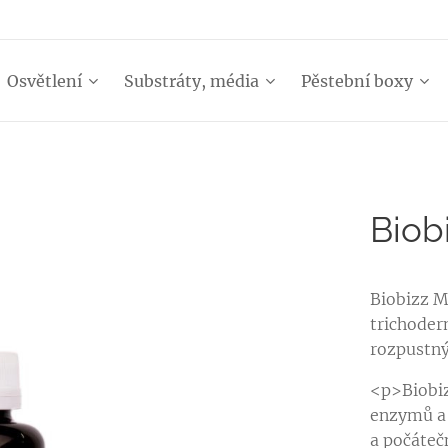
Osvětlení
Substráty, média
Pěstební boxy
Biob
Biobizz M
trichoder
rozpustný
<p>Biobiz
enzymů a 
a počáteč