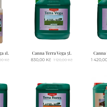
ga 1L
Canna Terra Vega 5L
Canna 
830,00
Kč
1 420,0
00
Kč
1 120,00
Kč