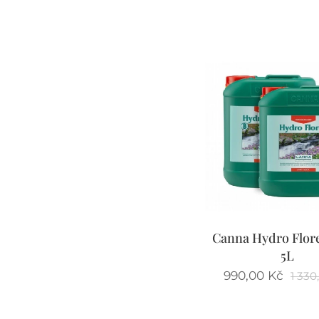
Canna Hydro Flore
5L
990,00
Kč
1 330