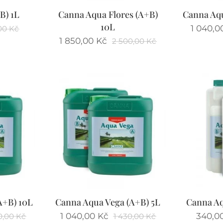
B) 1L
Canna Aqua Flores (A+B)
Canna Aqu
10L
1 040,0
00
Kč
1 850,00
Kč
2 500,00
Kč
A+B) 10L
Canna Aqua Vega (A+B) 5L
Canna Aq
1 040,00
Kč
340,0
0,00
Kč
1 430,00
Kč