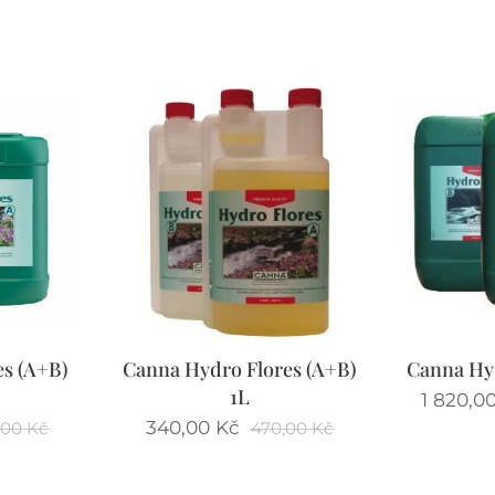
s (A+B)
Canna Hydro Flores (A+B)
Canna Hy
1L
1 820,0
340,00
Kč
,00
Kč
470,00
Kč