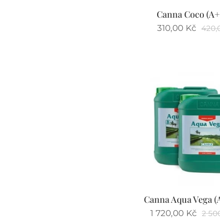
Canna Coco (A+
310,00
Kč
420,
Canna Aqua Vega (
1 720,00
Kč
2 50