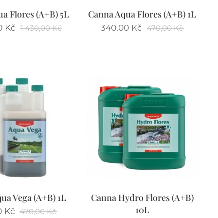
a Flores (A+B) 5L
Canna Aqua Flores (A+B) 1L
0
Kč
340,00
Kč
1 430,00
Kč
470,00
Kč
ua Vega (A+B) 1L
Canna Hydro Flores (A+B)
10L
0
Kč
470,00
Kč