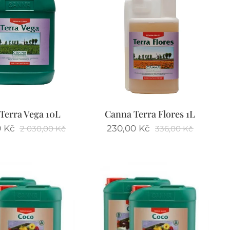
Terra Vega 10L
Canna Terra Flores 1L
0
Kč
230,00
Kč
2 030,00
Kč
336,00
Kč