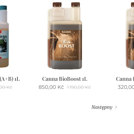
(A+B) 1L
Canna BioBoost 1L
Canna 
850,00
Kč
320,0
00
Kč
1 190,00
Kč
Następny