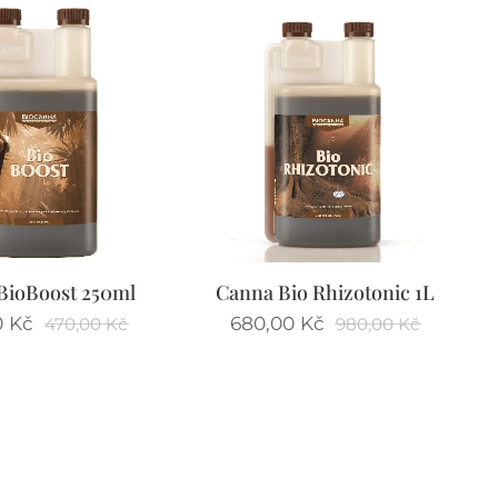
BioBoost 250ml
Canna Bio Rhizotonic 1L
0
Kč
680,00
Kč
470,00
Kč
980,00
Kč