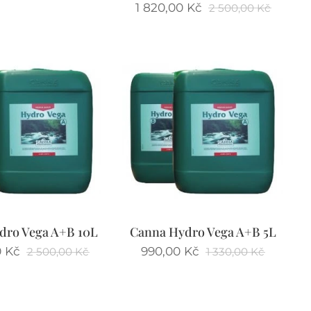
1 820,00
Kč
2 500,00
Kč
dro Vega A+B 10L
Canna Hydro Vega A+B 5L
0
Kč
990,00
Kč
2 500,00
Kč
1 330,00
Kč