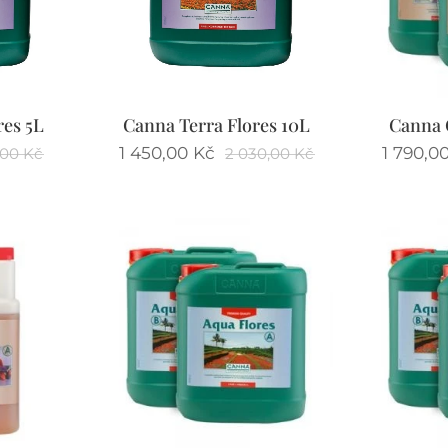
res 5L
Canna Terra Flores 10L
Canna 
1 450,00
Kč
1 790,0
,00
Kč
2 030,00
Kč