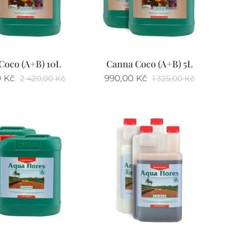
Coco (A+B) 10L
Canna Coco (A+B) 5L
0
Kč
990,00
Kč
2 420,00
Kč
1 325,00
Kč