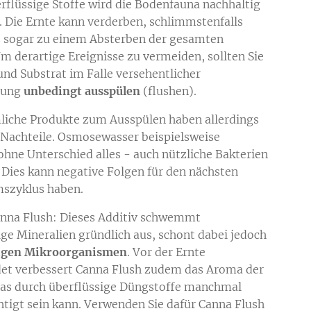
rflüssige Stoffe wird die Bodenfauna nachhaltig
. Die Ernte kann verderben, schlimmstenfalls
 sogar zu einem Absterben der gesamten
Um derartige Ereignisse zu vermeiden, sollten Sie
nd Substrat im Falle versehentlicher
gung
unbedingt ausspülen
(flushen).
iche Produkte zum Ausspülen haben allerdings
 Nachteile. Osmosewasser beispielsweise
 ohne Unterschied alles - auch nützliche Bakterien
. Dies kann negative Folgen für den nächsten
szyklus haben.
nna Flush: Dieses Additiv schwemmt
ige Mineralien gründlich aus, schont dabei jedoch
igen Mikroorganismen
. Vor der Ernte
et verbessert Canna Flush zudem das Aroma der
das durch überflüssige Düngstoffe manchmal
htigt sein kann. Verwenden Sie dafür Canna Flush