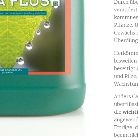
Durch übe
verändert
kommt es
Pflanze. 
Gewächs u
Überdün
Herkömml
bisweilen
beseitigt
und Pilze
Wachstum
Anders Ca
überflüss
die
wicht
angewend
Erträge, 
beeinträc