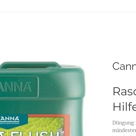
Cann
Ras
Hil
Düngung i
mindesten