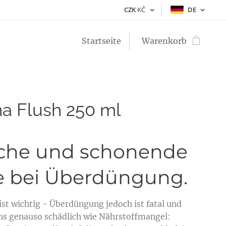
CZK
KČ
DE
Startseite
Warenkorb
a Flush 250 ml
che und schonende
fe bei Überdüngung.
st wichtig - Überdüngung jedoch ist fatal und
s genauso schädlich wie Nährstoffmangel: