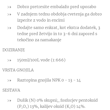
Dobro pretresite embalažo pred uporabo
V zadnjem tednu obdobja cvetenja ga dobro
izperite z vodo in encimi
Dodajte samo enkrat, kot ekstra dodatek, 3
tedne pred žetvijo in to 3-6 dni zapored s
tekočino za namakanje
DOZIRANJE
150ml/100L vode (1:666)
VRSTA GNOJILA
Raztopina gnojila NPK 0 - 13 - 14
SESTAVA
Dušik (N) 0% skupni;, fosforjev pentoksid
(P₂O₅) 13%, kalijev oksid (K₂O) 14%.