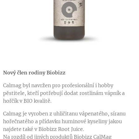
Nový člen rodiny Biobizz
Calmag byl navržen pro profesionální i hobby
pěstitele, kteří potřebují dodat rostlinám vápník a
hořčík v BIO kvalitě.
Calmag je vyroben z uhličitanu vápenatého, síranu
hořečnatého a přídavku huminové kyseliny jakou
najdete také v Biobizz Root Juice.
Na rozdíl od jiných produktů Biobizz CalMag