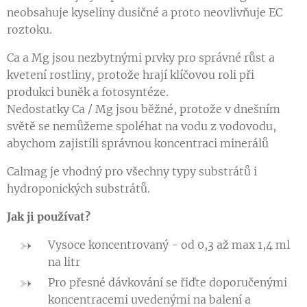
neobsahuje kyseliny dusičné a p
roto neovlivňuje EC
roztoku.
Ca a Mg jsou nezbytnými prvky pro správné růst a
kvetení rostliny
, protože hrají klíčovou roli při
produkci buněk a fotosyntéze.
Nedostatky Ca / Mg jsou běžné, protože v dnešním
světě se nemůžeme spoléhat na vodu z vodovodu,
abychom zajistili správnou koncentraci minerálů
Calmag je vhodný pro všechny typy substrátů i
hydroponických substrátů.
Jak ji používat?
Vysoce koncentrovaný - od 0,3 až max 1,4 ml
na litr
Pro přesné dávkování se řiďte doporučenými
koncentracemi uvedenými na balení a