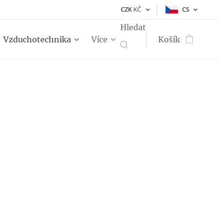
CZK
KČ
CS
Hledat
Vzduchotechnika
Více
Košík