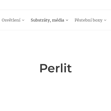
Osvětlení
Substráty, média
Pěstební boxy
Perlit