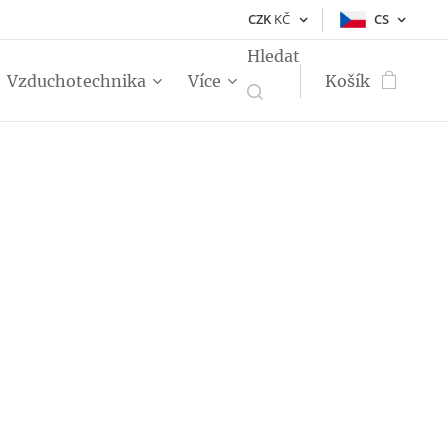
CZK
KČ
CS
Hledat
Vzduchotechnika
Více
Košík