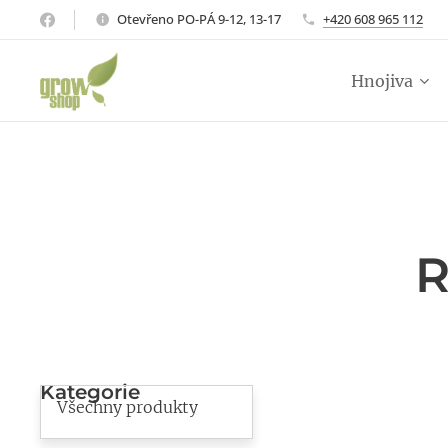
Otevřeno PO-PÁ 9-12, 13-17
+420 608 965 112
Hnojiva
R
Kategorie
Všechny produkty