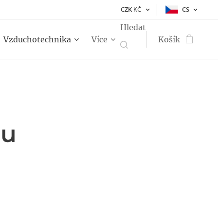
CZK
KČ
CS
Hledat
Vzduchotechnika
Více
Košík
ru