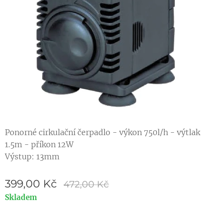
Ponorné cirkulační čerpadlo - výkon 750l/h - výtlak
1.5m - příkon 12W
Výstup: 13mm
399,00
Kč
472,00
Kč
Skladem